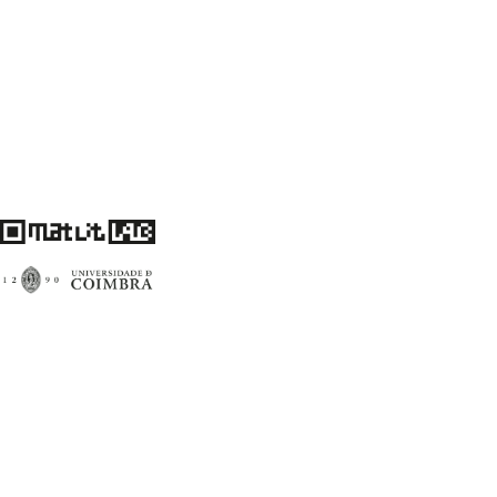
Centro de Literatura Portuguesa
Faculdade de Letras da Universidade de Coimbra
3004-530 Coimbra
Portugal
Financiamento FCT: UID/00759/2020
matlitlab@uc.pt