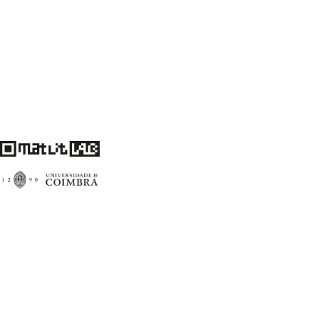
Centro de Literatura Portuguesa
Faculdade de Letras da Universidade de Coimbra
3004-530 Coimbra
Portugal
Financiamento FCT: UID/00759/2020
matlitlab@uc.pt