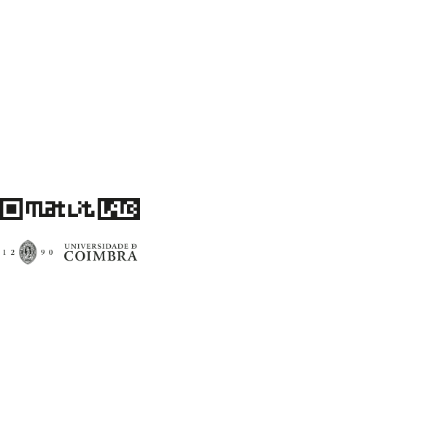
Centro de Literatura Portuguesa
Faculdade de Letras da Universidade de Coimbra
3004-530 Coimbra
Portugal
Financiamento FCT: UID/00759/2020
matlitlab@uc.pt