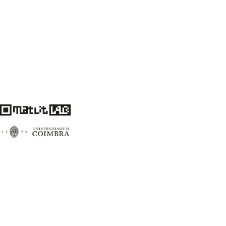
Centro de Literatura Portuguesa
Faculdade de Letras da Universidade de Coimbra
3004-530 Coimbra – Portugal
Financiamento FCT: UID/00759/2020
matlitlab@uc.pt